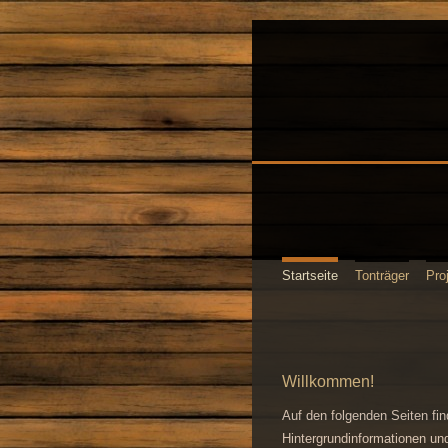
Startseite
Tonträger
Pro
Willkommen!
Auf den folgenden Seiten fi
Hintergrundinformationen un